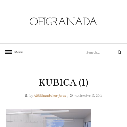
Skip
to
content
OFIGRANADA
Search
Menu
Search
for:
KUBICA (1)
by
A1988anabelen-jerez
noviembre 17, 2014