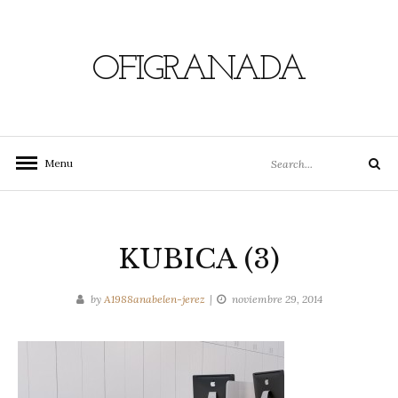
Skip
to
content
OFIGRANADA
Search
Menu
Search
for:
KUBICA (3)
by
A1988anabelen-jerez
noviembre 29, 2014