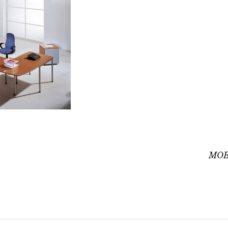
ón
MOB