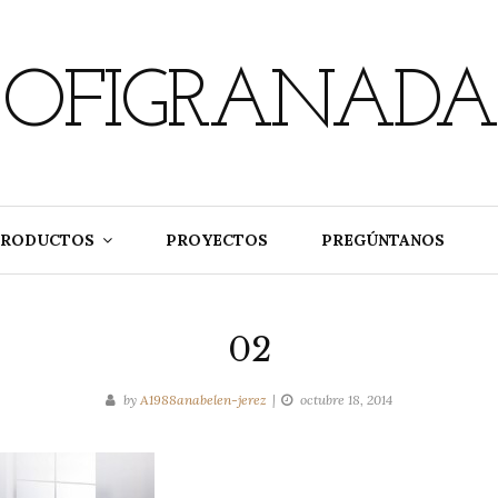
OFIGRANADA
PRODUCTOS
PROYECTOS
PREGÚNTANOS
02
by
A1988anabelen-jerez
octubre 18, 2014