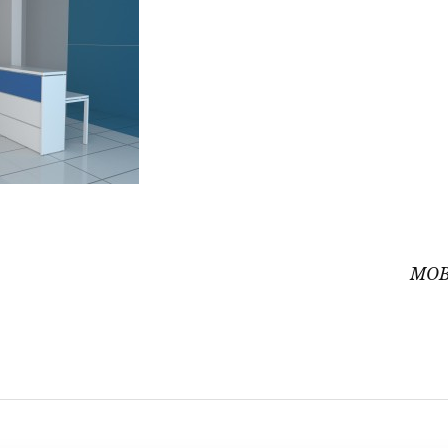
ón
MOB